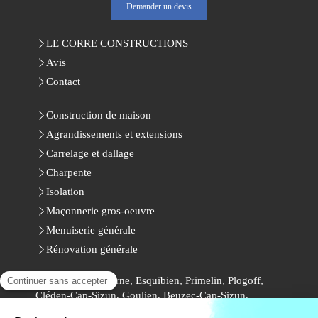
Demander un devis
LE CORRE CONSTRUCTIONS
Avis
Contact
Construction de maison
Agrandissements et extensions
Carrelage et dallage
Charpente
Isolation
Maçonnerie gros-oeuvre
Menuiserie générale
Rénovation générale
Pont-Croix, Audierne, Esquibien, Primelin, Plogoff,
Cléden-Cap-Sizun, Goulien, Beuzec-Cap-Sizun,
Confort-Meilars, Mahalon, Plozévet, Plouhinec,