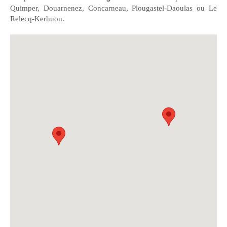
Quimper, Douarnenez, Concarneau, Plougastel-Daoulas ou Le
Relecq-Kerhuon.