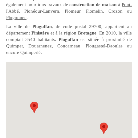
également pour tous travaux de
construction de maison
à
Pont-
l'Abbé
,
Plonéour-Lanvern
,
Plomeur
,
Plomelin
,
Crozon
ou
Plogonnec
.
La ville de
Pluguffan
, de code postal 29700, appartient au
département
Finistère
et à la région
Bretagne
. En 2010, la ville
comptait 3540 habitants.
Pluguffan
est située à proximité de
Quimper, Douarnenez, Concarneau, Plougastel-Daoulas ou
encore Quimperlé.